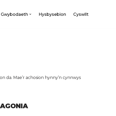
Gwybodaeth
Hysbysebion
Cyswllt
on da. Mae’r achosion hynny’n cynnwys
TAGONIA