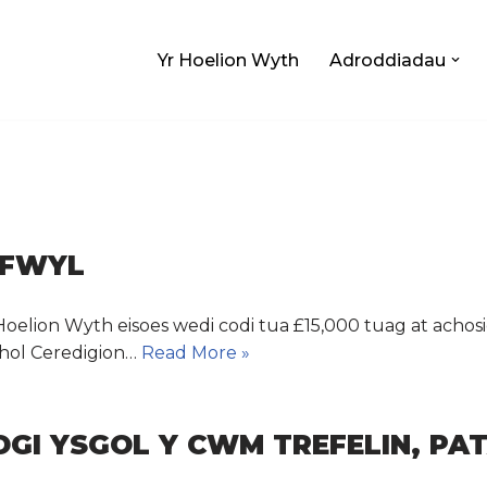
Yr Hoelion Wyth
Adroddiadau
IFWYL
elion Wyth eisoes wedi codi tua £15,000 tuag at achosi
thol Ceredigion…
Read More »
GI YSGOL Y CWM TREFELIN, PA