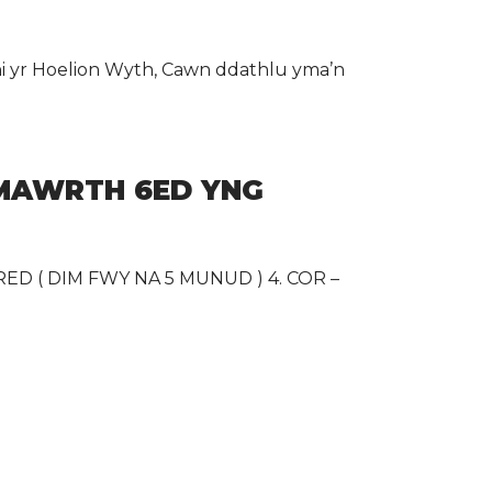
yr Hoelion Wyth, Cawn ddathlu yma’n
 MAWRTH 6ED YNG
ED ( DIM FWY NA 5 MUNUD ) 4. COR –