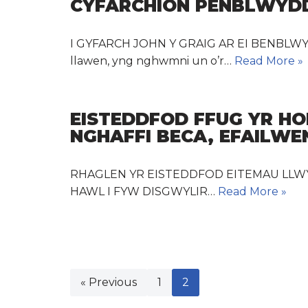
CYFARCHION PENBLWYDD
I GYFARCH JOHN Y GRAIG AR EI BENBLWYDD
llawen, yng nghwmni un o’r…
Read More »
EISTEDDFOD FFUG YR HO
NGHAFFI BECA, EFAILWE
RHAGLEN YR EISTEDDFOD EITEMAU LLWYFAN
HAWL I FYW DISGWYLIR…
Read More »
« Previous
1
2