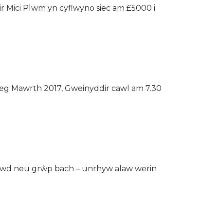
r Mici Plwm yn cyflwyno siec am £5000 i
1eg Mawrth 2017, Gweinyddir cawl am 7.30
wd neu grŵp bach – unrhyw alaw werin