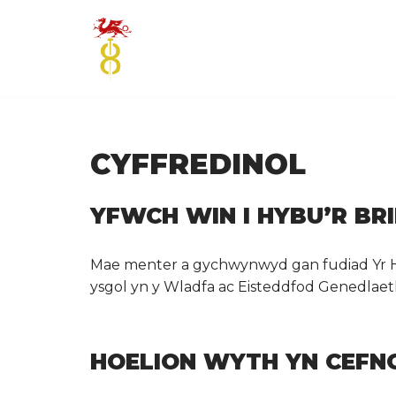
Skip
to
content
CYFFREDINOL
YFWCH WIN I HYBU’R BR
Mae menter a gychwynwyd gan fudiad Yr Ho
ysgol yn y Wladfa ac Eisteddfod Genedlae
HOELION WYTH YN CEFNO