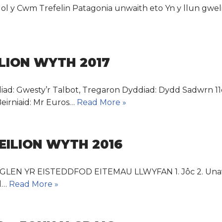
ol y Cwm Trefelin Patagonia unwaith eto Yn y llun gweli
LION WYTH 2017
liad: Gwesty’r Talbot, Tregaron Dyddiad: Dydd Sadwrn 1
Beirniaid: Mr Euros…
Read More »
EILION WYTH 2016
HAGLEN YR EISTEDDFOD EITEMAU LLWYFAN 1. Jôc 2. Una
ll…
Read More »