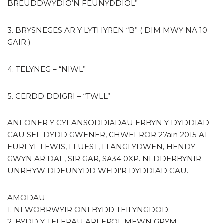
BREUDDWYDIO’N FEUNYDDIOL”
3. BRYSNEGES AR Y LYTHYREN “B” ( DIM MWY NA 10
GAIR )
4. TELYNEG – “NIWL”
5. CERDD DDIGRI – “TWLL”
ANFONER Y CYFANSODDIADAU ERBYN Y DYDDIAD
CAU SEF DYDD GWENER, CHWEFROR 27ain 2015 AT
EURFYL LEWIS, LLUEST, LLANGLYDWEN, HENDY
GWYN AR DAF, SIR GAR, SA34 0XP. NI DDERBYNIR
UNRHYW DDEUNYDD WEDI’R DYDDIAD CAU.
AMODAU
1. NI WOBRWYIR ONI BYDD TEILYNGDOD.
2. BYDD Y TELERAU ARFEROL MEWN GRYM.