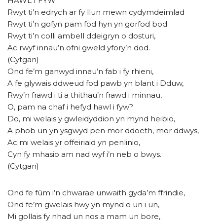
HAWL I FYW
Rwyt ti’n edrych ar fy llun mewn cydymdeimlad
Rwyt ti’n gofyn pam fod hyn yn gorfod bod
Rwyt ti’n colli ambell ddeigryn o dosturi,
Ac rwyf innau’n ofni gweld yfory’n dod.
(Cytgan)
Ond fe’m ganwyd innau’n fab i fy rhieni,
A fe glywais ddweud fod pawb yn blant i Dduw,
Rwy’n frawd i ti a thithau’n frawd i minnau,
O, pam na chaf i hefyd hawl i fyw?
Do, mi welais y gwleidyddion yn mynd heibio,
A phob un yn ysgwyd pen mor ddoeth, mor ddwys,
Ac mi welais yr offeiriaid yn penlinio,
Cyn fy mhasio am nad wyf i’n neb o bwys.
(Cytgan)
Ond fe fûm i’n chwarae unwaith gyda’m ffrindie,
Ond fe’m gwelais hwy yn mynd o un i un,
Mi gollais fy nhad un nos a mam un bore,