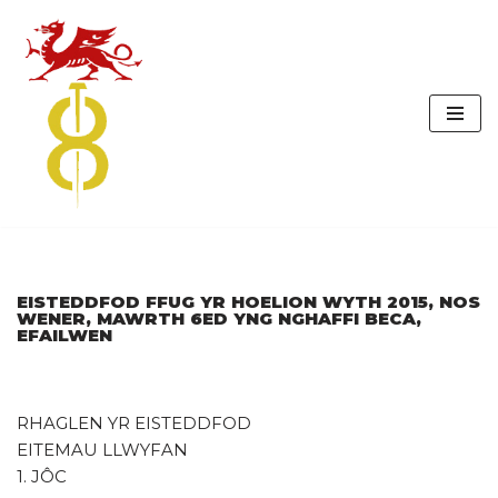
Skip
to
content
EISTEDDFOD FFUG YR HOELION WYTH 2015, NOS
WENER, MAWRTH 6ED YNG NGHAFFI BECA,
EFAILWEN
RHAGLEN YR EISTEDDFOD
EITEMAU LLWYFAN
1. JÔC