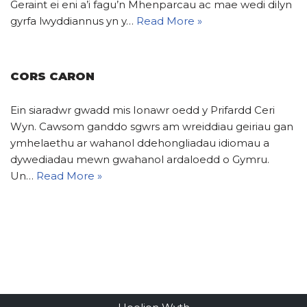
Geraint ei eni a’i fagu’n Mhenparcau ac mae wedi dilyn
gyrfa lwyddiannus yn y…
Read More »
CORS CARON
Ein siaradwr gwadd mis Ionawr oedd y Prifardd Ceri
Wyn. Cawsom ganddo sgwrs am wreiddiau geiriau gan
ymhelaethu ar wahanol ddehongliadau idiomau a
dywediadau mewn gwahanol ardaloedd o Gymru.
Un…
Read More »