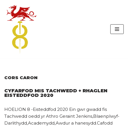
Skip
to
content
CORS CARON
CYFARFOD MIS TACHWEDD + RHAGLEN
EISTEDDFOD 2020
HOELION 8 -Eisteddfod 2020 Ein gwr gwadd fis
Tachwedd oedd yr Athro Geraint Jenkins,Blaenplwyf-
Darlithydd,Academydd,Awdur a hanesydd.Cafodd