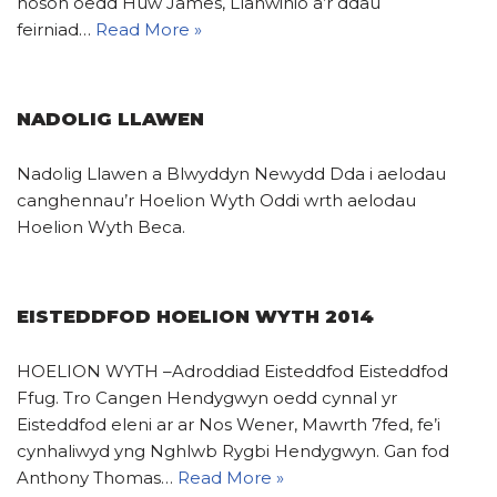
noson oedd Huw James, Llanwinio a’r ddau
feirniad…
Read More »
NADOLIG LLAWEN
Nadolig Llawen a Blwyddyn Newydd Dda i aelodau
canghennau’r Hoelion Wyth Oddi wrth aelodau
Hoelion Wyth Beca.
EISTEDDFOD HOELION WYTH 2014
HOELION WYTH –Adroddiad Eisteddfod Eisteddfod
Ffug. Tro Cangen Hendygwyn oedd cynnal yr
Eisteddfod eleni ar ar Nos Wener, Mawrth 7fed, fe’i
cynhaliwyd yng Nghlwb Rygbi Hendygwyn. Gan fod
Anthony Thomas…
Read More »