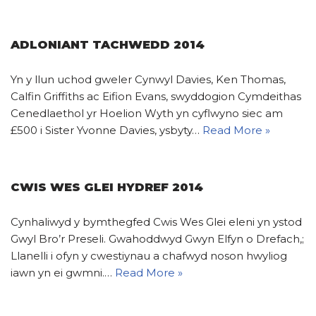
ADLONIANT TACHWEDD 2014
Yn y llun uchod gweler Cynwyl Davies, Ken Thomas,
Calfin Griffiths ac Eifion Evans, swyddogion Cymdeithas
Cenedlaethol yr Hoelion Wyth yn cyflwyno siec am
£500 i Sister Yvonne Davies, ysbyty…
Read More »
CWIS WES GLEI HYDREF 2014
Cynhaliwyd y bymthegfed Cwis Wes Glei eleni yn ystod
Gwyl Bro’r Preseli. Gwahoddwyd Gwyn Elfyn o Drefach,;
Llanelli i ofyn y cwestiynau a chafwyd noson hwyliog
iawn yn ei gwmni.…
Read More »