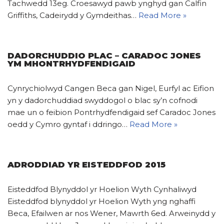
Tachwedd 13eg. Croesawyd pawb ynghyd gan Calfin
Griffiths, Cadeirydd y Gymdeithas…
Read More »
DADORCHUDDIO PLAC – CARADOC JONES
YM MHONTRHYDFENDIGAID
Cynrychiolwyd Cangen Beca gan Nigel, Eurfyl ac Eifion
yn y dadorchuddiad swyddogol o blac sy’n cofnodi
mae un o feibion Pontrhydfendigaid sef Caradoc Jones
oedd y Cymro gyntaf i ddringo…
Read More »
ADRODDIAD YR EISTEDDFOD 2015
Eisteddfod Blynyddol yr Hoelion Wyth Cynhaliwyd
Eisteddfod blynyddol yr Hoelion Wyth yng nghaffi
Beca, Efailwen ar nos Wener, Mawrth 6ed. Arweinydd y