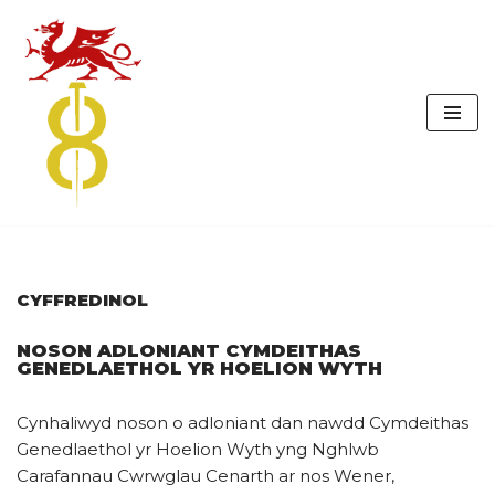
Skip
to
content
CYFFREDINOL
NOSON ADLONIANT CYMDEITHAS
GENEDLAETHOL YR HOELION WYTH
Cynhaliwyd noson o adloniant dan nawdd Cymdeithas
Genedlaethol yr Hoelion Wyth yng Nghlwb
Carafannau Cwrwglau Cenarth ar nos Wener,