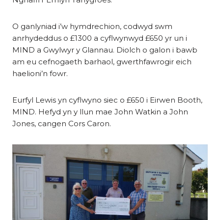
O ganlyniad i’w hymdrechion, codwyd swm
anrhydeddus o £1300 a cyflwynwyd £650 yr un i
MIND a Gwylwyr y Glannau. Diolch o galon i bawb
am eu cefnogaeth barhaol, gwerthfawrogir eich
haelioni’n fowr.
Eurfyl Lewis yn cyflwyno siec o £650 i Eirwen Booth,
MIND. Hefyd yn y llun mae John Watkin a John
Jones, cangen Cors Caron.