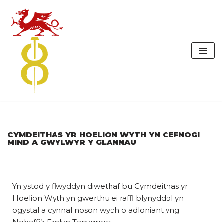
Skip
to
content
CYMDEITHAS YR HOELION WYTH YN CEFNOGI
MIND A GWYLWYR Y GLANNAU
Yn ystod y flwyddyn diwethaf bu Cymdeithas yr
Hoelion Wyth yn gwerthu ei raffl blynyddol yn
ogystal a cynnal noson wych o adloniant yng
Nghaffi’r Emlyn Tanygroes.