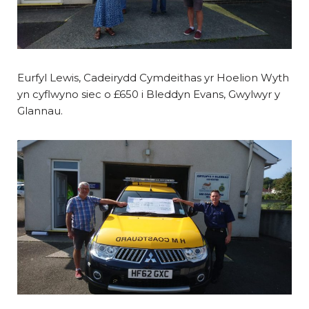
Eurfyl Lewis, Cadeirydd Cymdeithas yr Hoelion Wyth
yn cyflwyno siec o £650 i Bleddyn Evans, Gwylwyr y
Glannau.