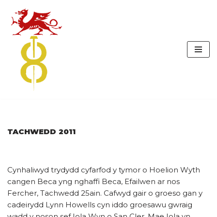
Skip
to
content
TACHWEDD 2011
Cynhaliwyd trydydd cyfarfod y tymor o Hoelion Wyth
cangen Beca yng nghaffi Beca, Efailwen ar nos
Fercher, Tachwedd 25ain. Cafwyd gair o groeso gan y
cadeirydd Lynn Howells cyn iddo groesawu gwraig
wadd y noson sef Iola Wyn o San Cler. Mae Iola yn