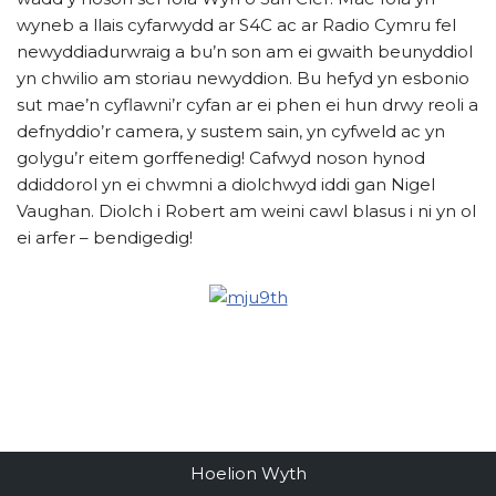
wyneb a llais cyfarwydd ar S4C ac ar Radio Cymru fel
newyddiadurwraig a bu’n son am ei gwaith beunyddiol
yn chwilio am storiau newyddion. Bu hefyd yn esbonio
sut mae’n cyflawni’r cyfan ar ei phen ei hun drwy reoli a
defnyddio’r camera, y sustem sain, yn cyfweld ac yn
golygu’r eitem gorffenedig! Cafwyd noson hynod
ddiddorol yn ei chwmni a diolchwyd iddi gan Nigel
Vaughan. Diolch i Robert am weini cawl blasus i ni yn ol
ei arfer – bendigedig!
Hoelion Wyth