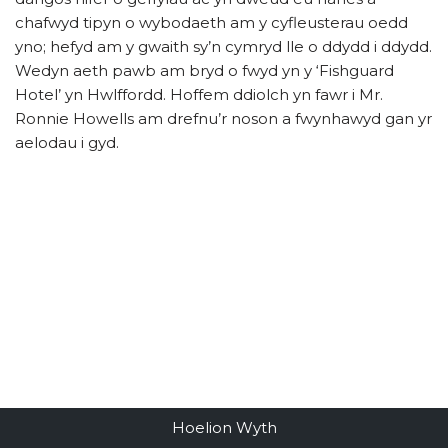
chafwyd tipyn o wybodaeth am y cyfleusterau oedd
yno; hefyd am y gwaith sy’n cymryd lle o ddydd i ddydd.
Wedyn aeth pawb am bryd o fwyd yn y ‘Fishguard
Hotel’ yn Hwlffordd. Hoffem ddiolch yn fawr i Mr.
Ronnie Howells am drefnu’r noson a fwynhawyd gan yr
aelodau i gyd.
Hoelion Wyth