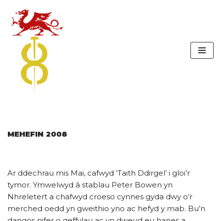
Skip
to
content
MEHEFIN 2008
Ar ddechrau mis Mai, cafwyd ‘Taith Ddirgel’ i gloi’r
tymor. Ymwelwyd â stablau Peter Bowen yn
Nhreletert a chafwyd croeso cynnes gyda dwy o’r
merched oedd yn gweithio yno ac hefyd y mab. Bu’n
dangos nifer o geffylau ac yn dweud eu hanes a