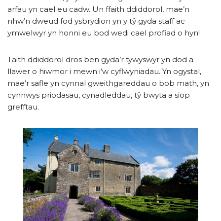
arfau yn cael eu cadw. Un ffaith ddiddorol, mae’n
nhw’n dweud fod ysbrydion yn y tŷ gyda staff ac
ymwelwyr yn honni eu bod wedi cael profiad o hyn!
Taith ddiddorol dros ben gyda’r tywyswyr yn dod a
llawer o hiwmor i mewn i’w cyflwyniadau. Yn ogystal,
mae’r safle yn cynnal gweithgareddau o bob math, yn
cynnwys priodasau, cynadleddau, tŷ bwyta a siop
grefftau.