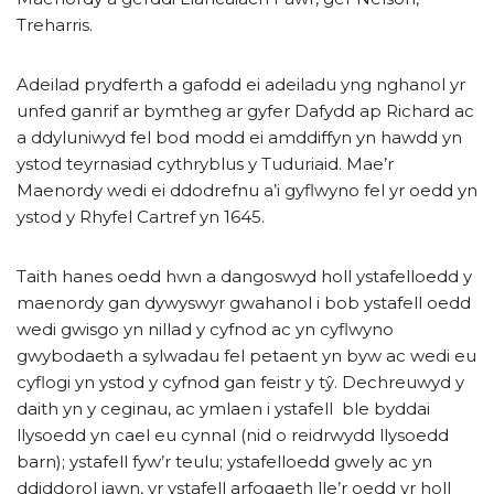
Treharris.
Adeilad prydferth a gafodd ei adeiladu yng nghanol yr
unfed ganrif ar bymtheg ar gyfer Dafydd ap Richard ac
a ddyluniwyd fel bod modd ei amddiffyn yn hawdd yn
ystod teyrnasiad cythryblus y Tuduriaid. Mae’r
Maenordy wedi ei ddodrefnu a’i gyflwyno fel yr oedd yn
ystod y Rhyfel Cartref yn 1645.
Taith hanes oedd hwn a dangoswyd holl ystafelloedd y
maenordy gan dywyswyr gwahanol i bob ystafell oedd
wedi gwisgo yn nillad y cyfnod ac yn cyflwyno
gwybodaeth a sylwadau fel petaent yn byw ac wedi eu
cyflogi yn ystod y cyfnod gan feistr y tŷ. Dechreuwyd y
daith yn y ceginau, ac ymlaen i ystafell ble byddai
llysoedd yn cael eu cynnal (nid o reidrwydd llysoedd
barn); ystafell fyw’r teulu; ystafelloedd gwely ac yn
ddiddorol iawn, yr ystafell arfogaeth lle’r oedd yr holl