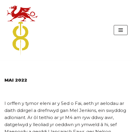
Skip
to
content
MAI 2022
I orffen y tymor eleni ar y 5ed o Fai, aeth yr aelodau ar
daith ddirgel a drefnwyd gan Mel Jenkins, ein swyddog
adloniant. Ar ôl teithio ar yr M4 am ryw ddwy awr,
datgelwyd y lleoliad yr oeddwn yn ymweld â hi, sef
Maenordy a gerddi Llancaiach Fawr, ger Nelson,