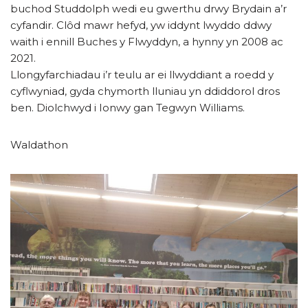
buchod Studdolph wedi eu gwerthu drwy Brydain a’r
cyfandir. Clôd mawr hefyd, yw iddynt lwyddo ddwy
waith i ennill Buches y Flwyddyn, a hynny yn 2008 ac
2021.
Llongyfarchiadau i’r teulu ar ei llwyddiant a roedd y
cyflwyniad, gyda chymorth lluniau yn ddiddorol dros
ben. Diolchwyd i Ionwy gan Tegwyn Williams.
Waldathon