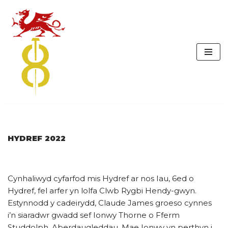
Skip
to
content
HYDREF 2022
Cynhaliwyd cyfarfod mis Hydref ar nos Iau, 6ed o
Hydref, fel arfer yn lolfa Clwb Rygbi Hendy-gwyn.
Estynnodd y cadeirydd, Claude James groeso cynnes
i’n siaradwr gwadd sef Ionwy Thorne o Fferm
Studdolph, Aberdaugleddau. Mae Ionwy yn perthyn i