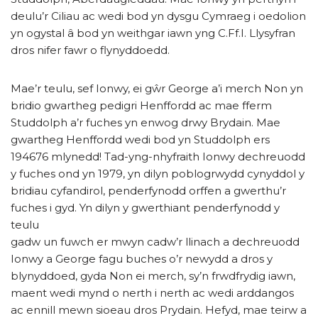
deulu’r Ciliau ac wedi bod yn dysgu Cymraeg i oedolion
yn ogystal â bod yn weithgar iawn yng C.Ff.I. Llysyfran
dros nifer fawr o flynyddoedd.
Mae’r teulu, sef Ionwy, ei gŵr George a’i merch Non yn
bridio gwartheg pedigri Henffordd ac mae fferm
Studdolph a’r fuches yn enwog drwy Brydain. Mae
gwartheg Henffordd wedi bod yn Studdolph ers
194676 mlynedd! Tad-yng-nhyfraith Ionwy dechreuodd
y fuches ond yn 1979, yn dilyn poblogrwydd cynyddol y
bridiau cyfandirol, penderfynodd orffen a gwerthu’r
fuches i gyd. Yn dilyn y gwerthiant penderfynodd y
teulu
gadw un fuwch er mwyn cadw’r llinach a dechreuodd
Ionwy a George fagu buches o’r newydd a dros y
blynyddoed, gyda Non ei merch, sy’n frwdfrydig iawn,
maent wedi mynd o nerth i nerth ac wedi arddangos
ac ennill mewn sioeau dros Prydain. Hefyd, mae teirw a