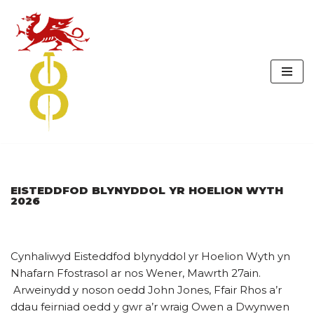
Skip
to
content
EISTEDDFOD BLYNYDDOL YR HOELION WYTH
2026
Cynhaliwyd Eisteddfod blynyddol yr Hoelion Wyth yn
Nhafarn Ffostrasol ar nos Wener, Mawrth 27ain.
Arweinydd y noson oedd John Jones, Ffair Rhos a’r
ddau feirniad oedd y gwr a’r wraig Owen a Dwynwen