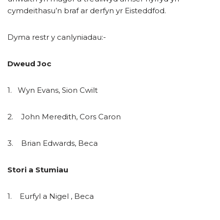
cymdeithasu’n braf ar derfyn yr Eisteddfod.
Dyma restr y canlyniadau:-
Dweud Joc
1. Wyn Evans, Sion Cwilt
2. John Meredith, Cors Caron
3. Brian Edwards, Beca
Stori a Stumiau
1. Eurfyl a Nigel , Beca