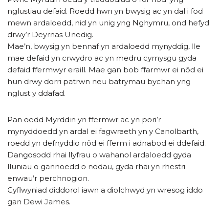
nglustiau defaid. Roedd hwn yn bwysig ac yn dal i fod
mewn ardaloedd, nid yn unig yng Nghymru, ond hefyd
drwy’r Deyrnas Unedig.
Mae’n, bwysig yn bennaf yn ardaloedd mynyddig, lle
mae defaid yn crwydro ac yn medru cymysgu gyda
defaid ffermwyr eraill. Mae gan bob ffarmwr ei nôd ei
hun drwy dorri patrwn neu batrymau bychan yng
nglust y ddafad.
Pan oedd Myrddin yn ffermwr ac yn pori’r
mynyddoedd yn ardal ei fagwraeth yn y Canolbarth,
roedd yn defnyddio nôd ei fferm i adnabod ei ddefaid.
Dangosodd rhai llyfrau o wahanol ardaloedd gyda
lluniau o gannoedd o nodau, gyda rhai yn rhestri
enwau’r perchnogion.
Cyflwyniad diddorol iawn a diolchwyd yn wresog iddo
gan Dewi James.