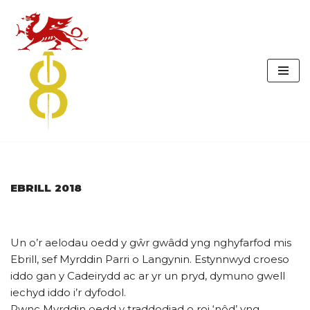
Skip
to
content
EBRILL 2018
Un o’r aelodau oedd y gŵr gwâdd yng nghyfarfod mis
Ebrill, sef Myrddin Parri o Langynin. Estynnwyd croeso
iddo gan y Cadeirydd ac ar yr un pryd, dymuno gwell
iechyd iddo i’r dyfodol.
Pwnc Myrddin oedd y traddodiad o roi ‘nôd’ yng