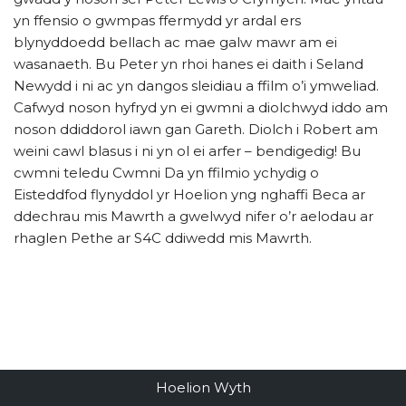
yn ffensio o gwmpas ffermydd yr ardal ers
blynyddoedd bellach ac mae galw mawr am ei
wasanaeth. Bu Peter yn rhoi hanes ei daith i Seland
Newydd i ni ac yn dangos sleidiau a ffilm o’i ymweliad.
Cafwyd noson hyfryd yn ei gwmni a diolchwyd iddo am
noson ddiddorol iawn gan Gareth. Diolch i Robert am
weini cawl blasus i ni yn ol ei arfer – bendigedig! Bu
cwmni teledu Cwmni Da yn ffilmio ychydig o
Eisteddfod flynyddol yr Hoelion yng nghaffi Beca ar
ddechrau mis Mawrth a gwelwyd nifer o’r aelodau ar
rhaglen Pethe ar S4C ddiwedd mis Mawrth.
Hoelion Wyth