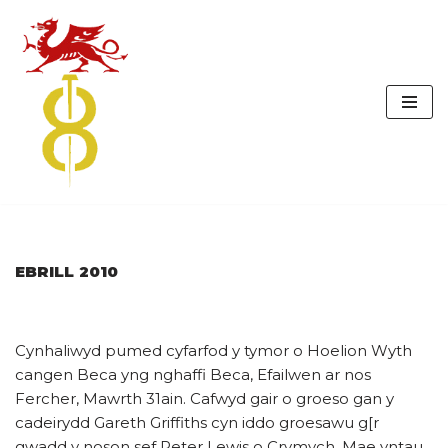
Skip
to
content
EBRILL 2010
Cynhaliwyd pumed cyfarfod y tymor o Hoelion Wyth
cangen Beca yng nghaffi Beca, Efailwen ar nos
Fercher, Mawrth 31ain. Cafwyd gair o groeso gan y
cadeirydd Gareth Griffiths cyn iddo groesawu g[r
gwadd y noson sef Peter Lewis o Crymych. Mae yntau