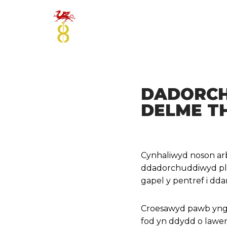
Skip
to
content
DADORCH
DELME T
Cynhaliwyd noson arb
ddadorchuddiwyd pla
gapel y pentref i dd
Croesawyd pawb yngh
fod yn ddydd o lawe