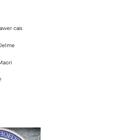
lawer cais
 Delme
Maori
!