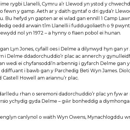
ime rygbi Llanelli, Cymru a’r Llewod yn ystod y chwechd
o fewn y gamp. Aeth ar y daith gyntaf o dri gyda’r Llew
u. Bu hefyd yn gapten ar ei wlad gan ennill 1 Camp Lawn.
dig oedd arwain tîm Llanelli i fuddugoliaeth o 9 pwynt 
wydd nol yn 1972 – a hynny o flaen pobol ei hunan.
gan Lyn Jones, cyfaill oes i Delme a dilynwyd hyn gan y
 i Delme ddadorchuddio’r plac ac annerch y gynulleidf
an wedi ei chyfansoddi’n arbennig i gyfarch Delme gan 
 ddiffuant i bawb gan y Parchedig Beti Wyn James. Diol
 Castell Howell am ariannu’r plac.
 darlledu rhan o seremoni dadorchuddio’r plac yn fyw a
rsio ychydig gyda Delme – gŵr bonheddig a diymhonga
r englyn canlynol o waith Wyn Owens, Mynachlogddu 