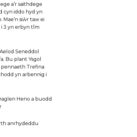
ege a’r saithdege
od cyn iddo hyd yn
 Mae’n siŵr taw ei
i 3 yn erbyn tîm
r Aelod Seneddol
a. Bu plant Ysgol
y pennaeth Trefina
chodd yn arbennig i
r raglen Heno a buodd
r
wrth anrhydeddu