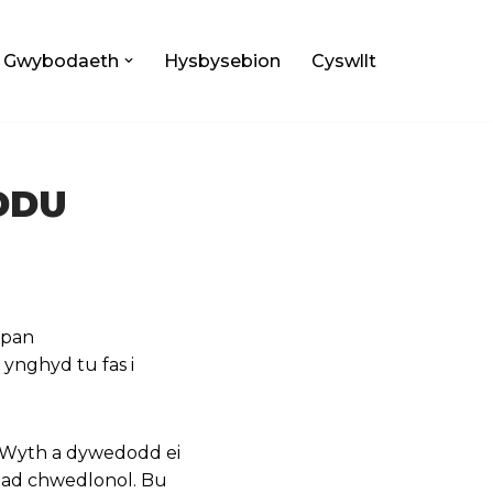
Gwybodaeth
Hysbysebion
Cyswllt
DDU
 pan
ynghyd tu fas i
 Wyth a dywedodd ei
iad chwedlonol. Bu