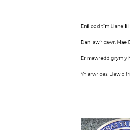
Enillodd tîm Llanelli 
Dan law’r cawr. Mae
Er mawredd grym y 
Yn arwr oes. Llew o fri