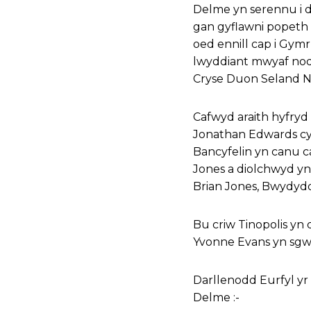
Delme yn serennu i d
gan gyflawni popeth 
oed ennill cap i Gymr
lwyddiant mwyaf node
Cryse Duon Seland Ne
Cafwyd araith hyfryd 
Jonathan Edwards cyn
Bancyfelin yn canu c
Jones a diolchwyd yn
Brian Jones, Bwydydd
Bu criw Tinopolis yn
Yvonne Evans yn sgw
Darllenodd Eurfyl y
Delme :-