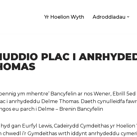
Yr Hoelion Wyth
Adroddiadau
UDDIO PLAC I ANRHYDE
HOMAS
ennig ym mhentre’ Bancyfelin ar nos Wener, Ebrill 5ed
c i anrhydeddu Delme Thomas. Daeth cynulleidfa fawr 
angos eu parch i Delme – Brenin Bancyfelin
yd gan Eurfyl Lewis, Cadeirydd Cymdeithas yr Hoelion
n chwedl i’r Gymdeithas wrth iddynt anrhydeddu cymer