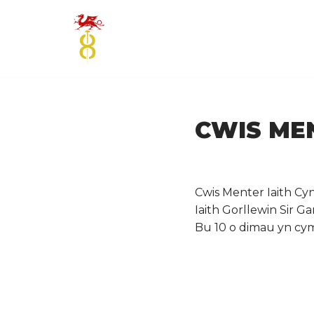
Skip
to
content
CWIS MEN
Cwis Menter Iaith Cy
Iaith Gorllewin Sir Ga
Bu 10 o dimau yn cym