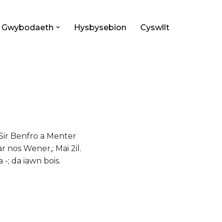
Gwybodaeth
Hysbysebion
Cyswllt
Sir Benfro a Menter
r nos Wener,; Mai 2il.
; da iawn bois.