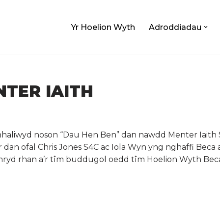
Yr Hoelion Wyth
Adroddiadau
TER IAITH
nhaliwyd noson “Dau Hen Ben” dan nawdd Menter Iaith 
r dan ofal Chris Jones S4C ac Iola Wyn yng nghaffi Beca a
ryd rhan a’r tîm buddugol oedd tîm Hoelion Wyth Beca -