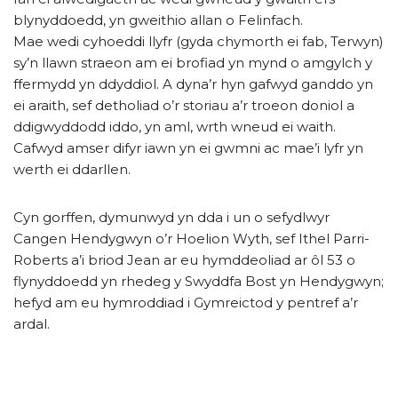
blynyddoedd, yn gweithio allan o Felinfach.
Mae wedi cyhoeddi llyfr (gyda chymorth ei fab, Terwyn)
sy’n llawn straeon am ei brofiad yn mynd o amgylch y
ffermydd yn ddyddiol. A dyna’r hyn gafwyd ganddo yn
ei araith, sef detholiad o’r storiau a’r troeon doniol a
ddigwyddodd iddo, yn aml, wrth wneud ei waith.
Cafwyd amser difyr iawn yn ei gwmni ac mae’i lyfr yn
werth ei ddarllen.
Cyn gorffen, dymunwyd yn dda i un o sefydlwyr
Cangen Hendygwyn o’r Hoelion Wyth, sef Ithel Parri-
Roberts a’i briod Jean ar eu hymddeoliad ar ôl 53 o
flynyddoedd yn rhedeg y Swyddfa Bost yn Hendygwyn;
hefyd am eu hymroddiad i Gymreictod y pentref a’r
ardal.