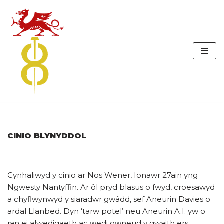
Skip
to
content
CINIO BLYNYDDOL
Cynhaliwyd y cinio ar Nos Wener, Ionawr 27ain yng
Ngwesty Nantyffin. Ar ôl pryd blasus o fwyd, croesawyd
a chyflwynwyd y siaradwr gwâdd, sef Aneurin Davies o
ardal Llanbed. Dyn ‘tarw potel’ neu Aneurin A.I. yw o
ran ei alwedigaeth ac wedi gwneud y gwaith ers